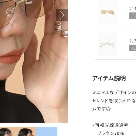
ﾌﾞ
在
ｸﾘ
在
アイテム説明
ミニマルなデザインの
トレンドを取り入れな
ムです◎
・可視光線透過率
ブラウン70％