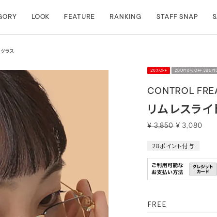
GORY
LOOK
FEATURE
RANKING
STAFF SNAP
S
トグラス
20%OFF
2BUY10％OFF 3BUY
CONTROL FRE
リムレスライ
¥
3,850
¥
3,080
28
ポイント付与
FREE