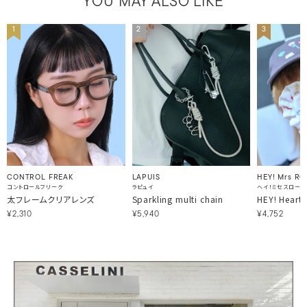
YOU MAY ALSO LIKE
1
2
3
LAPUIS
HEY! Mrs RO
CONTROL FREAK
ラピュイ
ヘイ！ミセスローズ
コントロールフリーク
Sparkling multi chain
HEY! Heart
太フレームクリアレンズ
¥5,940
¥4,752
¥2,310