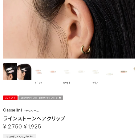
ﾋﾟﾝｸ
ﾎﾜｲﾄ
ｸﾘｱ
30%OFF
2BUY10％OFF 3BUY15％OFF対象
Casselini
キャセリーニ
ラインストーンヘアクリップ
¥
2,750
¥
1,925
18
ポイント付与