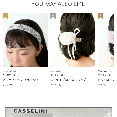
YOU MAY ALSO LIKE
1
2
3
Casselini
Casselini
Casselini
キャセリーニ
キャセリーニ
キャセリーニ
アンティークカチューシャ
ストライプローズクリップ
ドットローズ
¥2,695
¥2,695
¥2,695