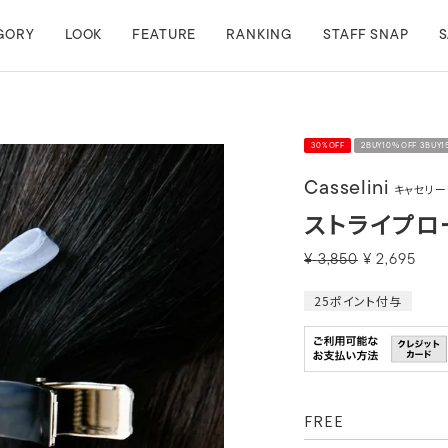
GORY
LOOK
FEATURE
RANKING
STAFF SNAP
S
30%OFF
2BUY10％OFF 3BUY
Casselini
キャセリー
ストライプロ
¥
3,850
¥
2,695
25
ポイント付与
FREE