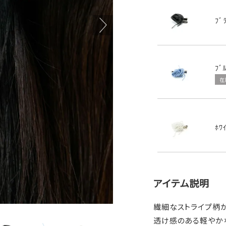
ﾌﾞ
ﾌﾞ
在
ﾎﾜ
アイテム説明
繊細なストライプ柄
透け感のある軽やか