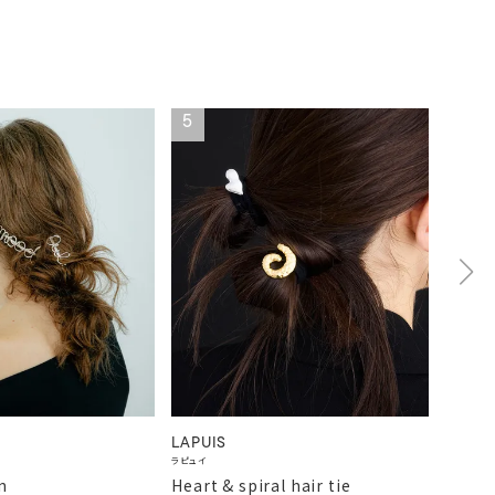
5
6
LAPUIS
Cassel
ラピュイ
キャセリー
n
Heart & spiral hair tie
ビジュ