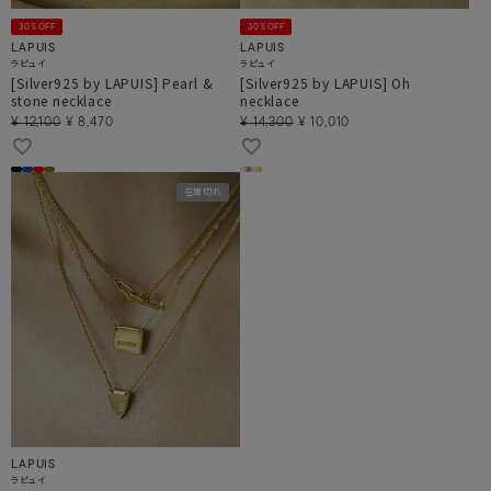
30%OFF
30%OFF
LAPUIS
LAPUIS
ラピュイ
ラピュイ
[Silver925 by LAPUIS] Pearl &
[Silver925 by LAPUIS] Oh
stone necklace
necklace
¥
12,100
¥
8,470
¥
14,300
¥
10,010
在庫切れ
LAPUIS
ラピュイ