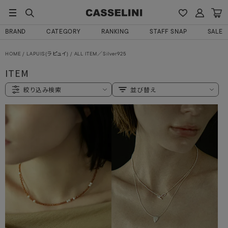
BRAND
CATEGORY
RANKING
STAFF SNAP
SALE
HOME
LAPUIS(ラピュイ)
ALL ITEM／Silver925
ITEM
絞り込み検索
並び替え