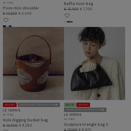
ル・ベルニ
Raffia horn bag
Poire mini shoulder
¥
15,400
¥
7,700
¥
13,200
¥
6,600
50%OFF
2BUY10％OFF 3BUY15％OFF対象
再入荷
30%OFF
2BUY10％OFF 3BUY15％OFF対象
LE VERNIS
ル・ベルニ
LE VERNIS
Hole digging bucket bag
ル・ベルニ
Sculpture triangle bag S
¥
16,500
¥
8,250
¥
12,100
¥
8,470