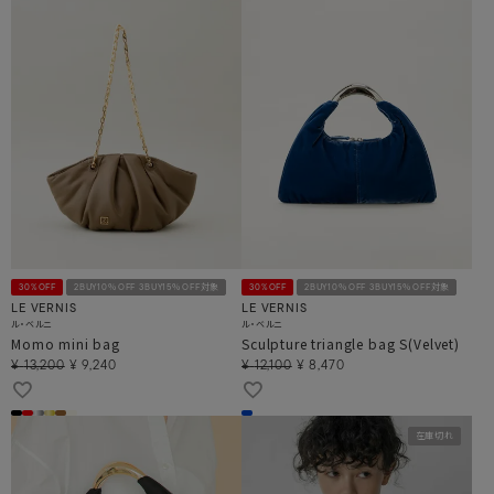
30%OFF
2BUY10％OFF 3BUY15％OFF対象
30%OFF
2BUY10％OFF 3BUY15％OFF対象
LE VERNIS
LE VERNIS
ル・ベルニ
ル・ベルニ
Momo mini bag
Sculpture triangle bag S(Velvet)
¥
13,200
¥
9,240
¥
12,100
¥
8,470
在庫切れ