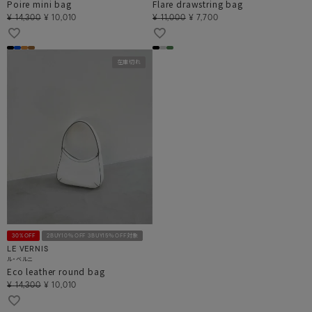
Poire mini bag
Flare drawstring bag
¥
14,300
¥
10,010
¥
11,000
¥
7,700
在庫切れ
30%OFF
2BUY10％OFF 3BUY15％OFF対象
LE VERNIS
ル・ベルニ
Eco leather round bag
¥
14,300
¥
10,010