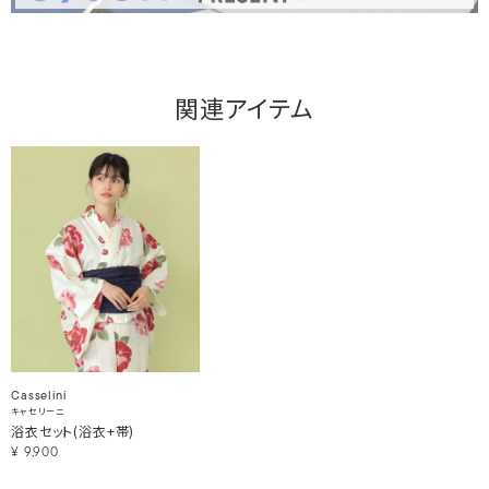
関連アイテム
Casselini
キャセリーニ
浴衣セット(浴衣+帯)
¥
9,900