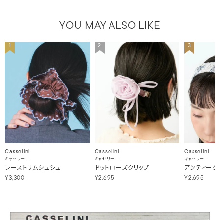
YOU MAY ALSO LIKE
1
2
3
Casselini
Casselini
Casselini
キャセリーニ
キャセリーニ
キャセリーニ
レーストリムシュシュ
ドットローズクリップ
アンティーク
¥3,300
¥2,695
¥2,695