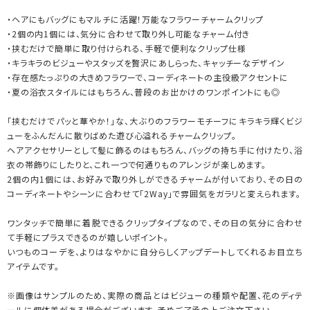
・ヘアにもバッグにもマルチに活躍！万能なフラワーチャームクリップ
・2個の内1個には、気分に合わせて取り外し可能なチャーム付き
・挟むだけで簡単に取り付けられる、手軽で便利なクリップ仕様
・キラキラのビジューやスタッズを贅沢にあしらった、キャッチーなデザイン
・存在感たっぷりの大きめフラワーで、コーディネートの主役級アクセントに
・夏の浴衣スタイルにはもちろん、普段のお出かけのワンポイントにも◎
「挟むだけでパッと華やか！」な、大ぶりのフラワーモチーフにキラキラ輝くビジ
ューをふんだんに散りばめた遊び心溢れるチャームクリップ。
ヘアアクセサリーとして髪に飾るのはもちろん、バッグの持ち手に付けたり、浴
衣の帯飾りにしたりと、これ一つで何通りものアレンジが楽しめます。
2個の内1個には、お好みで取り外しができるチャームが付いており、その日の
コーディネートやシーンに合わせて「2Way」で雰囲気をガラリと変えられます。
ワンタッチで簡単に着脱できるクリップタイプなので、その日の気分に合わせ
て手軽にプラスできるのが嬉しいポイント。
いつものコーデを、よりはなやかに自分らしくアップデートしてくれるお目立ち
アイテムです。
※画像はサンプルのため、実際の商品とはビジューの種類や配置、花のディテ
ールに個体差がある場合がございます。予めご了承の上ご注文下さい。