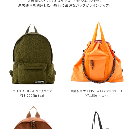
大容量のバッグもCONTROL FREAKにお任せ。
週末連休を利用した小旅行に最適なバッグがラインナップ。
ペイズリーキルトバッグパック
≪撥水≫ナイロン3WAYスクエアトート
¥13,200(in tax)
¥7,150(in tax)