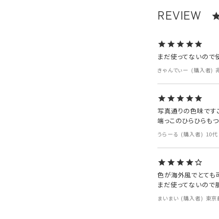
まだ使ってないので
きゃんでぃー
購入者
写真通りの色味ですごくか
端っこのひらひらもつ
うらーる
購入者
10代
色が海外風でとても可
まだ使ってないので
まいまい
購入者
東京