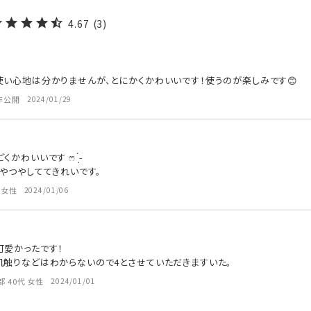
4.67
3
使い心地は分かりませんが、とにかくかわいいです！使うのが楽しみです😊
非公開
2024/01/29
わいいです‬ ෆ ̖́-

やつやしててきれいです。
女性
2024/01/06
愛かったです！

肌触りなどはわからないので4とさせていただきますいた。
都
40代
女性
2024/01/01