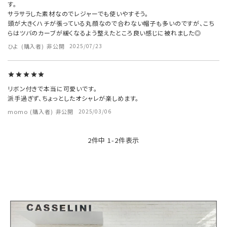
す。

サラサラした素材なのでレジャーでも使いやすそう。

頭が大きくハチが張っている丸顔なので合わない帽子も多いのですが、こち
らはツバのカーブが緩くなるよう整えたところ良い感じに被れました◎
ひよ
購入者
非公開
2025/07/23
リボン付きで本当に可愛いです。

派手過ぎず、ちょっとしたオシャレが楽しめます。
momo
購入者
非公開
2025/03/06
2
件中
1
-
2
件表示