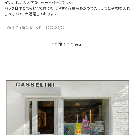
インされた大人可愛いトートバックでした。

バック自体とても軽くて肩に掛けやすく容量もあるのでたっぷりと荷物を入れ
られるので、大活躍しております。

白猫太郎
購入者
女性
2025/06/23
1
件中
1
-
1
件表示