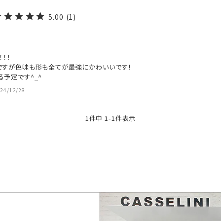
5.00
1
！！

ですが色味も形も全てが最強にかわいいです！

予定です^_^
24/12/28
1
件中
1
-
1
件表示