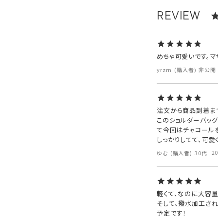
めちゃ可愛いです。マザ
yrzrn
購入者
非公開
注文から商品到着まで
このショルダーバッ
て今回はチャコールを
しっかりしてて、可愛
ゆむ
購入者
30代
2
軽くて、なのに大容量
そして、撥水加工さ
予定です！