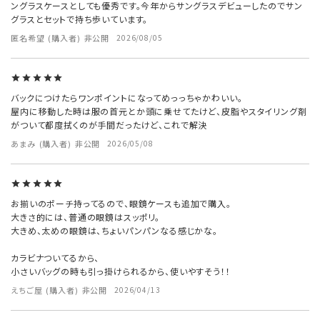
ングラスケースとしても優秀です。今年からサングラスデビューしたのでサン
グラスとセットで持ち歩いています。
匿名希望
購入者
非公開
2026/08/05
バックにつけたらワンポイントになってめっっちゃかわいい。

屋内に移動した時は服の首元とか頭に乗せてたけど、皮脂やスタイリング剤
がついて都度拭くのが手間だったけど、これで解決
あまみ
購入者
非公開
2026/05/08
お揃いのポーチ持ってるので、眼鏡ケースも追加で購入。

大きさ的には、普通の眼鏡はスッポリ。

大きめ、太めの眼鏡は、ちょいパンパンなる感じかな。

カラビナついてるから、

小さいバッグの時も引っ掛けられるから、使いやすそう！！
えちご屋
購入者
非公開
2026/04/13