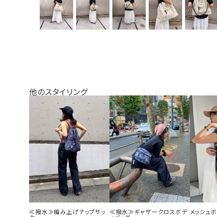
他のスタイリング
≪撥水≫編み上げナップサッ
≪撥水≫ギャザークロスボデ
メッシュ