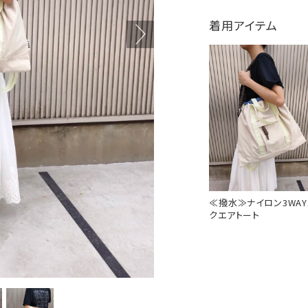
着用アイテム
≪撥水≫ナイロン3WAY
クエアトート