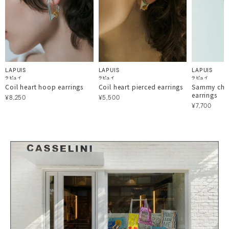
LAPUIS
LAPUIS
LAPUIS
ラピュイ
ラピュイ
ラピュイ
Coil heart hoop earrings
Coil heart pierced earrings
Sammy cha
earrings
¥8,250
¥5,500
¥7,700