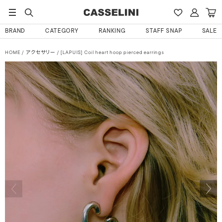
BRAND
CATEGORY
RANKING
STAFF SNAP
SALE
HOME
アクセサリー
[LAPUIS] Coil heart hoop pierced earrings