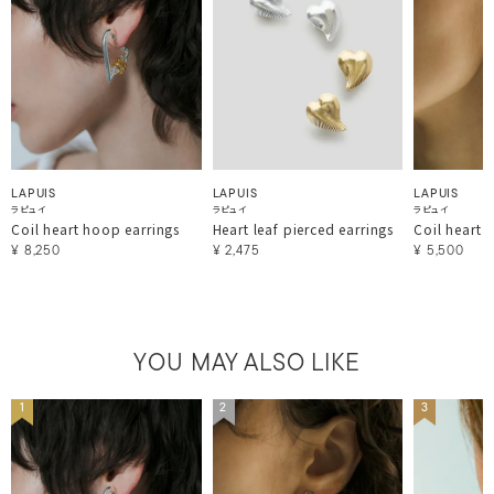
LAPUIS
LAPUIS
LAPUIS
ラピュイ
ラピュイ
ラピュイ
Coil heart hoop earrings
Heart leaf pierced earrings
Coil heart 
¥
8,250
¥
2,475
¥
5,500
YOU MAY ALSO LIKE
1
2
3