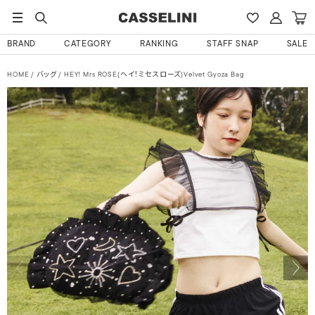
BRAND
CATEGORY
RANKING
STAFF SNAP
SALE
HOME
バッグ
HEY! Mrs ROSE(ヘイ！ミセスローズ)Velvet Gyoza Bag