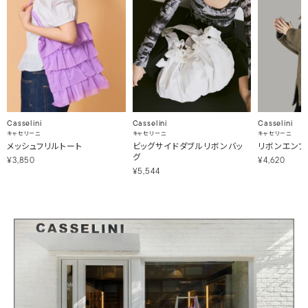
Casselini
Casselini
Casselini
キャセリーニ
キャセリーニ
キャセリーニ
メッシュフリルトート
ビッグサイドダブルリボンバッ
リボンエンブ
グ
¥3,850
¥4,620
¥5,544