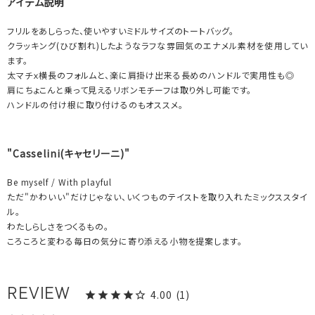
アイテム説明
フリルをあしらった、使いやすいミドルサイズのトートバッグ。
クラッキング(ひび割れ)したようなラフな雰囲気のエナメル素材を使用してい
ます。
太マチｘ横長のフォルムと、楽に肩掛け出来る長めのハンドルで実用性も◎
肩にちょこんと乗って見えるリボンモチーフは取り外し可能です。
ハンドルの付け根に取り付けるのもオススメ。
"Casselini(キャセリーニ)"
Be myself / With playful
ただ"かわいい"だけじゃない、いくつものテイストを取り入れたミックススタイ
ル。
わたしらしさをつくるもの。
ころころと変わる毎日の気分に寄り添える小物を提案します。
4.00
1