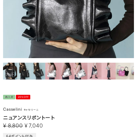
再入荷
20%OFF
Casselini
キャセリーニ
ニュアンスリボントート
¥
8,800
¥
7,040
64
ポイント付与