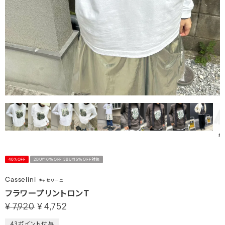
ﾎﾜ
40%OFF
2BUY10％OFF 3BUY15％OFF対象
Casselini
キャセリーニ
フラワープリントロンT
¥
7,920
¥
4,752
43
ポイント付与