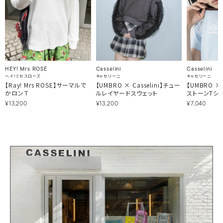
HEY! Mrs ROSE
Casselini
Casselini
ヘイ！ミセスローズ
キャセリーニ
キャセリーニ
【Ray! Mrs ROSE】サーマルで
【UMBRO × Casselini】チュー
【UMBRO × 
かロンＴ
ルレイヤードスウェット
ストーンTシ
¥13,200
¥13,200
¥7,040