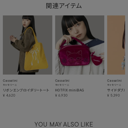
関連アイテム
Casselini
Casselini
Casselini
キャセリーニ
キャセリーニ
キャセリーニ
リボンエンブロイダリートート
HOTFIX miniBAG
サイドダブル
¥
4,620
¥
6,930
¥
5,390
YOU MAY ALSO LIKE