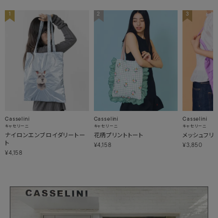
1
2
3
Casselini
Casselini
Casselini
キャセリーニ
キャセリーニ
キャセリーニ
ナイロンエンブロイダリートー
花柄プリントトート
メッシュフリ
ト
¥4,158
¥3,850
¥4,158