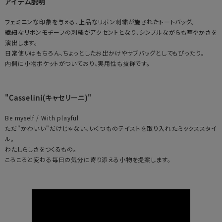
アイテム説明
フェミニンな印象を与える、上品なリボン刺繍が施されたトートバッグ。
繊細なリボンモチーフの刺繍がアクセントとなり、シンプルながらも華やかさを
演出します。
日常使いはもちろん、ちょっとしたお出かけやサブバッグとしてもぴったり。
内側に小物ポケットがついており、実用性も抜群です。
"Casselini(キャセリーニ)"
Be myself / With playful
ただ"かわいい"だけじゃない、いくつものテイストを取り入れたミックススタイ
ル。
わたしらしさをつくるもの。
ころころと変わる毎日の気分に寄り添える小物を提案します。