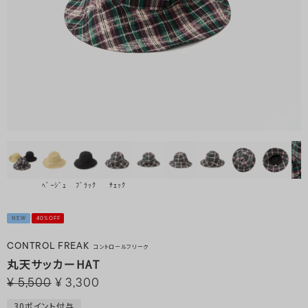
ﾍﾞｰｼﾞｭ
ﾌﾞﾗｯｸ
ﾁｪｯｸ
NEW
40%OFF
CONTROL FREAK
コントロールフリーク
丸天サッカーHAT
¥
5,500
¥
3,300
30
ポイント付与