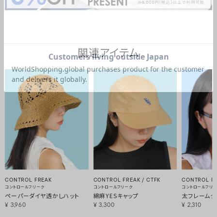
関連アイテム
CONTROL FREAK
CONTROL FREAK / CTFK
CONTROL F
コントロールフリーク
コントロールフリーク
コントロールフリ
ペーパーダイヤ透かしハット
綿麻YESキャップ
太フレームク
¥
3,960
¥
3,300
¥
2,310