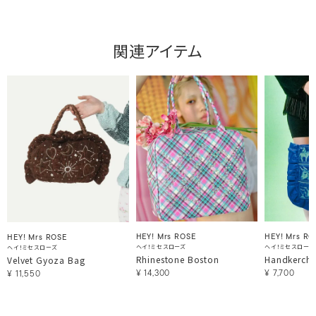
関連アイテム
HEY! Mrs ROSE
HEY! Mrs RO
HEY! Mrs ROSE
ヘイ！ミセスローズ
ヘイ！ミセスローズ
ヘイ！ミセスローズ
Rhinestone Boston
Handkerchi
Velvet Gyoza Bag
¥
14,300
¥
7,700
¥
11,550