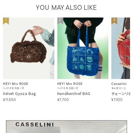
YOU MAY ALSO LIKE
1
2
3
HEY! Mrs ROSE
Casselini
HEY! Mrs ROSE
ヘイ！ミセスローズ
キャセリーニ
ヘイ！ミセスローズ
Handkerchief BAG
チェーンリボ
Velvet Gyoza Bag
¥7,700
¥7,920
¥11,550