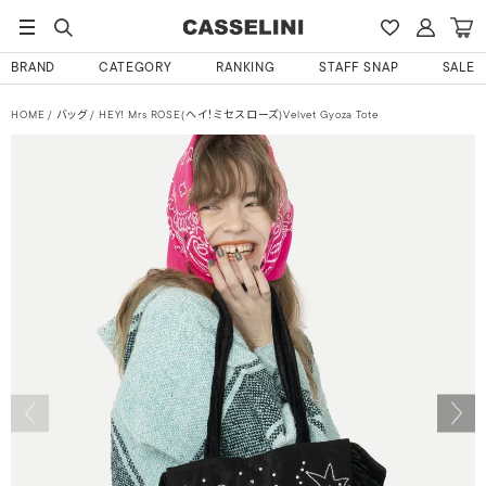
BRAND
CATEGORY
RANKING
STAFF SNAP
SALE
HOME
バッグ
HEY! Mrs ROSE(ヘイ！ミセスローズ)Velvet Gyoza Tote