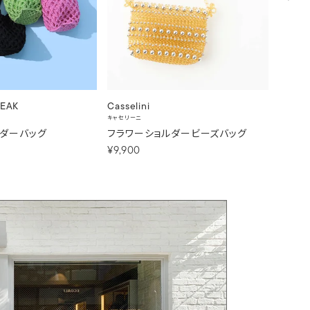
EAK
Casselini
Cassel
キャセリーニ
キャセリー
ルダーバッグ
フラワーショルダービーズバッグ
ギンガ
¥9,900
¥6,60