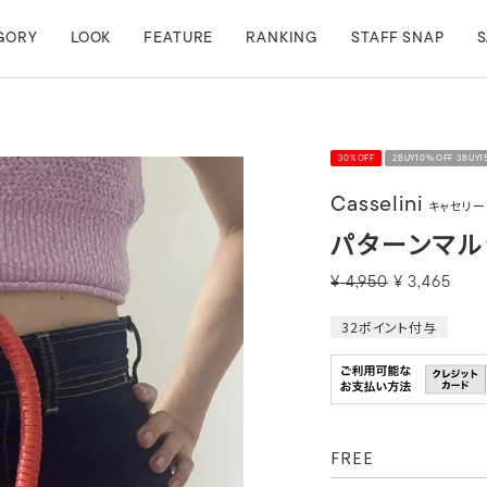
GORY
LOOK
FEATURE
RANKING
STAFF SNAP
S
30%OFF
2BUY10％OFF 3BUY
Casselini
キャセリー
パターンマル
¥
4,950
¥
3,465
32
ポイント付与
FREE