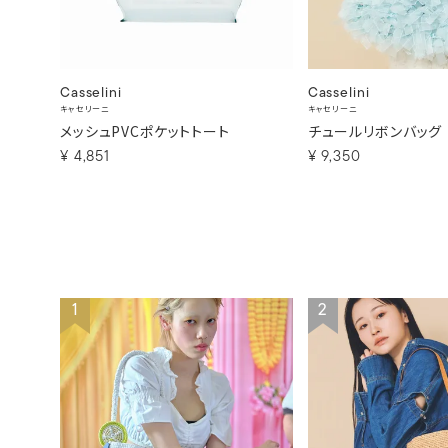
Casselini
Casselini
キャセリーニ
キャセリーニ
メッシュPVCポケットトート
チュールリボンバッグ
¥
4,851
¥
9,350
1
2