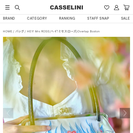
BRAND
CATEGORY
RANKING
STAFF SNAP
SALE
HOME
バッグ
HEY! Mrs ROSE(ヘイ！ミセスローズ)Overlap Boston