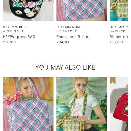
HEY! Mrs ROSE
HEY! Mrs ROSE
HEY! Mrs RO
ヘイ！ミセスローズ
ヘイ！ミセスローズ
ヘイ！ミセスローズ
HEY!Wappen BAG
Rhinestone Boston
Rhinestone
¥
9,900
¥
14,300
¥
12,100
YOU MAY ALSO LIKE
1
2
3