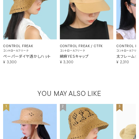
CONTROL FREAK
CONTROL FREAK / CTFK
CONTROL F
コントロールフリーク
コントロールフリーク
コントロールフリ
ペーパーダイヤ透かしハット
綿麻YESキャップ
太フレームク
¥
3,300
¥
3,300
¥
2,310
YOU MAY ALSO LIKE
1
2
3