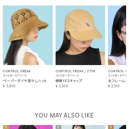
CONTROL FREAK
CONTROL FREAK / CTFK
CONTROL F
コントロールフリーク
コントロールフリーク
コントロールフリ
ペーパーダイヤ透かしハット
綿麻YESキャップ
太フレームク
¥
3,300
¥
3,300
¥
2,310
YOU MAY ALSO LIKE
1
2
3