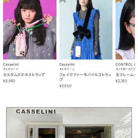
Casselini
Casselini
CONTROL F
キャセリーニ
キャセリーニ
コントロールフリ
カスタムスマホストラップ
フェイクファーモバイルストラッ
太フレームク
プ
¥5,940
¥2,310
¥3,960