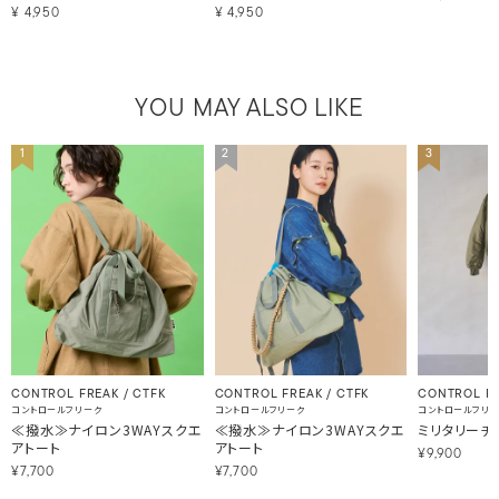
¥
4,950
¥
4,950
YOU MAY ALSO LIKE
1
2
3
CONTROL FREAK / CTFK
CONTROL FREAK / CTFK
CONTROL FR
コントロールフリーク
コントロールフリーク
コントロールフリ
≪撥水≫ナイロン3WAYスクエ
≪撥水≫ナイロン3WAYスクエ
ミリタリーチ
アトート
アトート
¥9,900
¥7,700
¥7,700