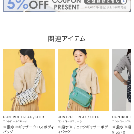
関連アイテム
CONTROL FREAK / CTFK
CONTROL FREAK / CTFK
CONTROL FR
コントロールフリーク
コントロールフリーク
コントロールフリ
≪撥水≫ギャザークロスボディ
≪撥水≫チェックギャザーボデ
≪撥水≫編み
バッグ
ィバッグ
¥
5,940