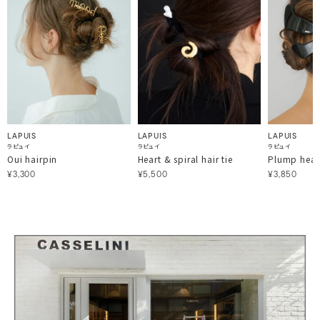
LAPUIS
LAPUIS
LAPUIS
ラピュイ
ラピュイ
ラピュイ
Oui hairpin
Heart & spiral hair tie
Plump heart
¥3,300
¥5,500
¥3,850