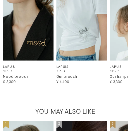
LAPUIS
LAPUIS
LAPUIS
ラピュイ
ラピュイ
ラピュイ
Mood brooch
Oui brooch
Oui hairpin
¥
3,300
¥
4,400
¥
3,300
YOU MAY ALSO LIKE
1
2
3