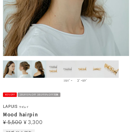
ｼﾙﾊﾞｰ
ｺﾞｰﾙﾄﾞ
40%OFF
2BUY10％OFF 3BUY15％OFF対象
LAPUIS
ラピュイ
Mood hairpin
¥
5,500
¥
3,300