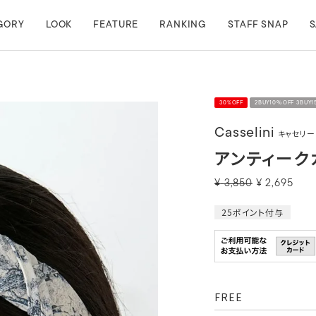
GORY
LOOK
FEATURE
RANKING
STAFF SNAP
S
30%OFF
2BUY10％OFF 3BUY
Casselini
キャセリー
アンティーク
¥
3,850
¥
2,695
25
ポイント付与
FREE