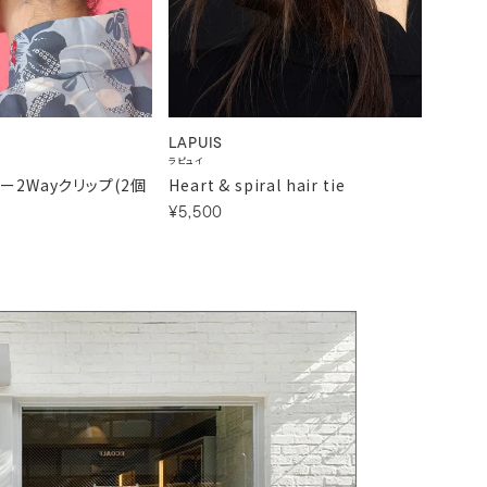
LAPUIS
Cassel
ラピュイ
キャセリー
ー2Wayクリップ(2個
Heart & spiral hair tie
レース
¥5,500
¥3,30