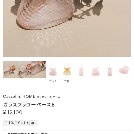
ﾋﾟﾝｸ
ｲｴﾛｰ
Casselini HOME
キャセリーニ ホーム
ガラスフラワーベースＥ
¥
12,100
110
ポイント付与