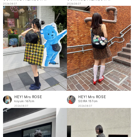
2026.08.07
2026.08.07
HEY! Mrs ROSE
HEY! Mrs ROSE
koyuki
167cm
SEIRA
157cm
2026.08.07
2026.08.07