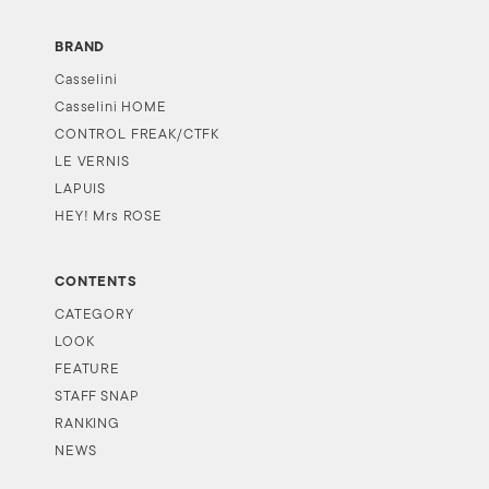
BRAND
Casselini
Casselini HOME
CONTROL FREAK/CTFK
LE VERNIS
LAPUIS
HEY! Mrs ROSE
CONTENTS
CATEGORY
LOOK
FEATURE
STAFF SNAP
RANKING
NEWS