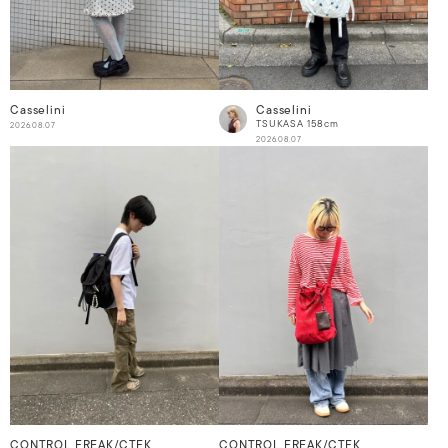
Casselini
Casselini
TSUKASA
158cm
2026.08.07
2026.08.07
CONTROL FREAK/CTFK
CONTROL FREAK/CTFK