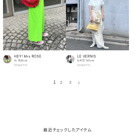
HEY! Mrs ROSE
LE VERNIS
Ai
158cm
DATE
161cm
2026.07.10
2026.07.10
1
2
3
最近チェックしたアイテム