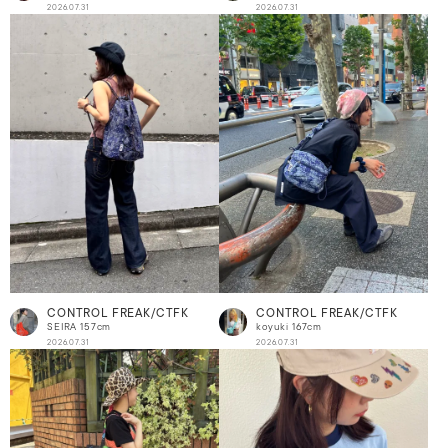
2026.07.31
2026.07.31
CONTROL FREAK/CTFK
CONTROL FREAK/CTFK
SEIRA
157cm
koyuki
167cm
2026.07.31
2026.07.31