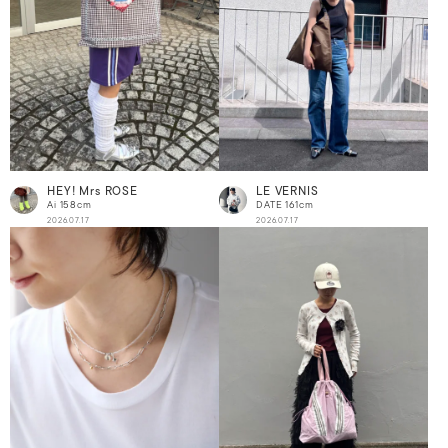
HEY! Mrs ROSE
LE VERNIS
Ai
158cm
DATE
161cm
2026.07.17
2026.07.17