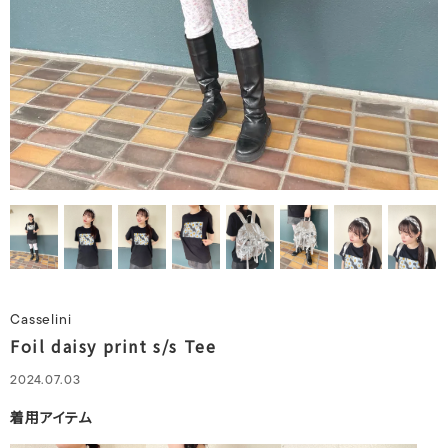
Casselini
Foil daisy print s/s Tee
2024.07.03
着用アイテム