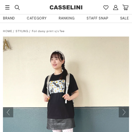
BRAND
CATEGORY
RANKING
STAFF SNAP
SALE
HOME
STYLING
Foil daisy print s/s Tee