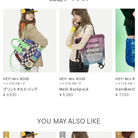
HEY! Mrs ROSE
HEY! Mrs ROSE
HEY! Mrs RO
ヘイ！ミセスローズ
ヘイ！ミセスローズ
ヘイ！ミセスローズ
プリントキルトバッグ
Mesh Backpack
Handkerchi
¥
6,930
¥
5,280
¥
7,700
YOU MAY ALSO LIKE
1
2
3