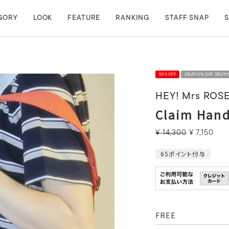
GORY
LOOK
FEATURE
RANKING
STAFF SNAP
S
50%OFF
2BUY10％OFF 3BUY
HEY! Mrs ROS
Claim Han
¥
14,300
¥
7,150
65
ポイント付与
FREE