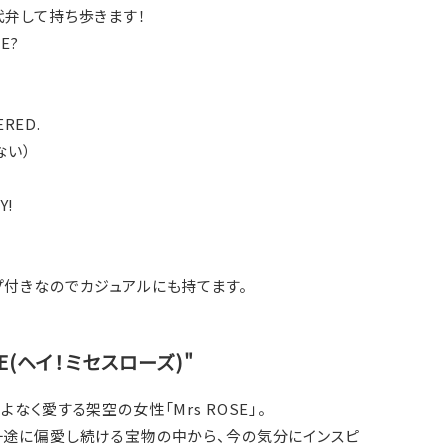
代弁して持ち歩きます！
AE?
ERED.
ない）
Y!
プ付きなのでカジュアルにも持てます。
OSE(ヘイ！ミセスローズ)"
なく愛する架空の女性「Mrs ROSE」。
一途に偏愛し続ける宝物の中から、今の気分にインスピ