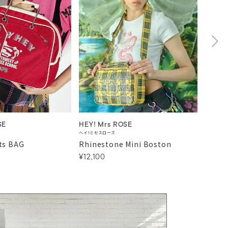
SE
HEY! Mrs ROSE
HEY! 
ヘイ！ミセスローズ
ヘイ！ミセ
ts BAG
Rhinestone Mini Boston
Mesh 
¥12,100
¥4,40