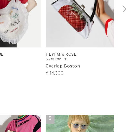
SE
HEY! Mrs ROSE
HEY! 
ヘイ！ミセスローズ
ヘイ！ミセ
Overlap Boston
HEY!
¥
14,300
¥
9,9
5
6