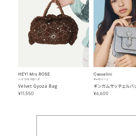
Casselini
HEY! Mrs ROSE
キャセリーニ
ヘイ！ミセスローズ
ギンガムサッチェルバ
Velvet Gyoza Bag
¥6,600
¥11,550