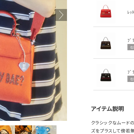
ﾚｯ
ﾌﾞ
在
ﾌﾞ
在
アイテム説明
クラシックなムード
ズをプラスして傍若無