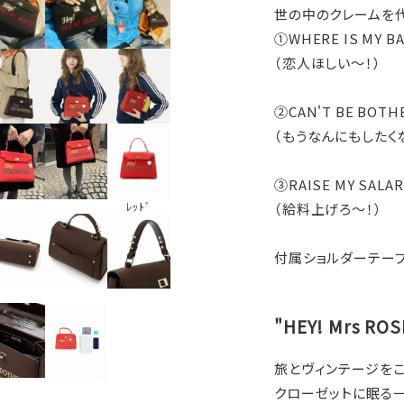
世の中のクレームを
①WHERE IS MY B
（恋人ほしい～！）
②CAN'T BE BOTH
（もうなんにもしたく
③RAISE MY SALAR
ﾚｯﾄﾞ
（給料上げろ～！）
付属ショルダーテー
"HEY! Mrs R
旅とヴィンテージをこよ
クローゼットに眠る