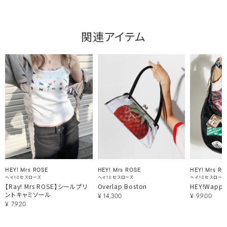
関連アイテム
HEY! Mrs ROSE
HEY! Mrs ROSE
HEY! Mrs RO
ヘイ！ミセスローズ
ヘイ！ミセスローズ
ヘイ！ミセスローズ
【Ray! Mrs ROSE】シールプリ
Overlap Boston
HEY!Wappe
ントキャミソール
¥
14,300
¥
9,900
¥
7,920