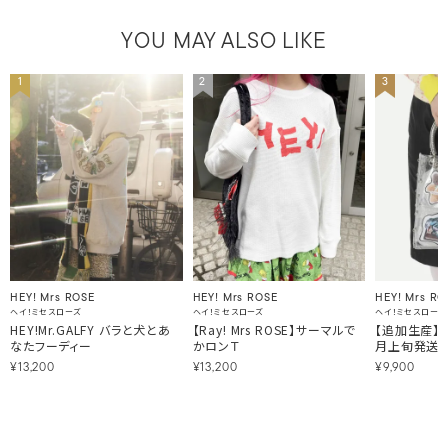
YOU MAY ALSO LIKE
1
2
3
HEY! Mrs ROSE
HEY! Mrs ROSE
HEY! Mrs RO
ヘイ！ミセスローズ
ヘイ！ミセスローズ
ヘイ！ミセスローズ
HEY!Mr.GALFY バラと犬とあ
【Ray! Mrs ROSE】サーマルで
【追加生産】Po
なたフーディー
かロンＴ
月上旬発送
¥13,200
¥13,200
¥9,900