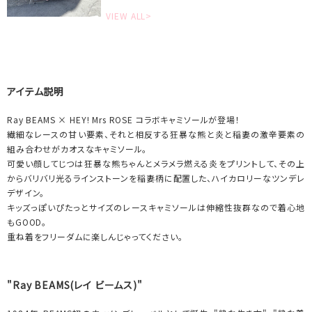
VIEW ALL>
アイテム説明
Ray BEAMS × HEY! Mrs ROSE コラボキャミソールが登場！
繊細なレースの甘い要素、それと相反する狂暴な熊と炎と稲妻の激辛要素の
組み合わせがカオスなキャミソール。
可愛い顔してじつは狂暴な熊ちゃんとメラメラ燃える炎をプリントして、その上
からバリバリ光るラインストーンを稲妻柄に配置した、ハイカロリーなツンデレ
デザイン。
キッズっぽいぴたっとサイズのレースキャミソールは伸縮性抜群なので着心地
もGOOD。
重ね着をフリーダムに楽しんじゃってください。
"Ray BEAMS(レイ ビームス)"