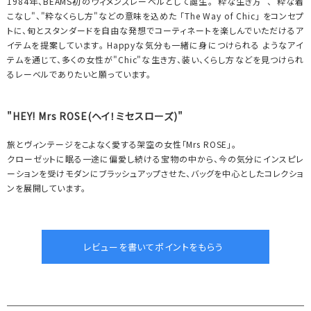
1984年、BEAMS初のウィメンズレーベルとして誕生。"粋な生き方"、"粋な着
こなし"、"粋なくらし方"などの意味を込めた 「The Way of Chic」 をコンセプ
トに、旬とスタンダードを自由な発想でコーティネートを楽しんでいただけるア
イテムを提案しています。 Happyな気分も一緒に身につけられる ようなアイ
テムを通じて、多くの女性が"Chic"な生き方、装い、くらし方などを見つけられ
るレーベルでありたいと願っています。
"HEY! Mrs ROSE(ヘイ！ミセスローズ)"
旅とヴィンテージをこよなく愛する架空の女性「Mrs ROSE」。
クローゼットに眠る一途に偏愛し続ける宝物の中から、今の気分にインスピレ
ーションを受けモダンにブラッシュアップさせた、バッグを中心としたコレクショ
ンを展開しています。