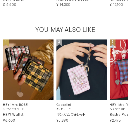
¥
6,600
¥
14,300
¥
12,100
YOU MAY ALSO LIKE
1
2
3
HEY! Mrs ROSE
HEY! Mrs RO
Casselini
ヘイ！ミセスローズ
ヘイ！ミセスローズ
キャセリーニ
HEY! Wallet
Bestie Pou
ギンガムウォレット
¥6,600
¥2,475
¥5,390