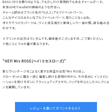
BAGに付ける飾りのような、でも少しだけ実用的でもあるチャームポーチ。
本体はHEY!walletの姉妹のような佇まい。
チャーム部分はブランド名の「H,E,Y」アルファベットパーツ。
こんなサイコロみたいなアルファベットパーツ、見たことないよね。
オマケでつけたパーツは、ワニと目玉焼きと美味しいラー油の瓶。謎な組み合
わせです。
※プリントの出方はランダムです。個体差がございます点、ご了承ください。
※色ごとにラメの量が異なります。
"HEY! Mrs ROSE(ヘイ！ミセスローズ)"
旅とヴィンテージをこよなく愛する架空の女性「Mrs ROSE」。
クローゼットに眠る一途に偏愛し続ける宝物の中から、今の気分にインスピレ
ーションを受けモダンにブラッシュアップさせた、バッグを中心としたコレクショ
ンを展開しています。