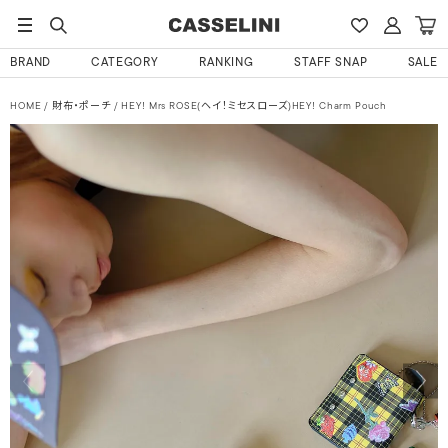
BRAND
CATEGORY
RANKING
STAFF SNAP
SALE
HOME
財布・ポーチ
HEY! Mrs ROSE(ヘイ！ミセスローズ)HEY! Charm Pouch