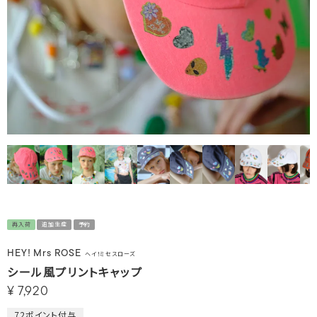
再入荷
追加生産
予約
HEY! Mrs ROSE
ヘイ！ミセスローズ
シール風プリントキャップ
¥
7,920
72
ポイント付与