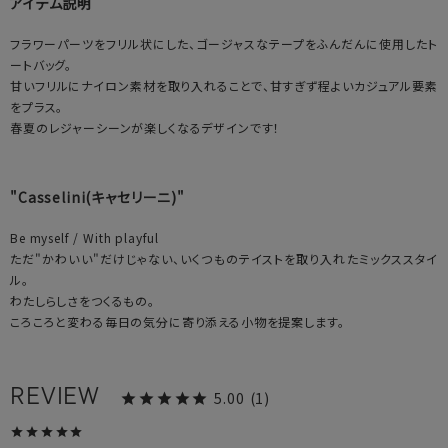
アイテム説明
フラワーパーツをフリル状にした、ゴージャスなテープをふんだんに使用したト
ートバッグ。
甘いフリルにナイロン素材を取り入れることで、甘すぎず程よいカジュアル要素
をプラス。
春夏のレジャーシーンが楽しくなるデザインです！
"Casselini(キャセリーニ)"
Be myself / With playful
ただ"かわいい"だけじゃない、いくつものテイストを取り入れたミックススタイ
ル。
わたしらしさをつくるもの。
ころころと変わる毎日の気分に寄り添える小物を提案します。
5.00
1