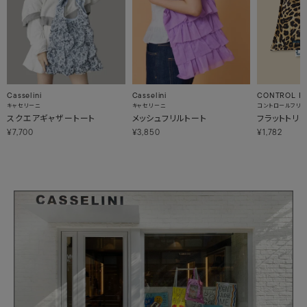
Casselini
Casselini
CONTROL F
キャセリーニ
キャセリーニ
コントロールフリ
スクエアギャザートート
メッシュフリルトート
フラットトリ
¥7,700
¥3,850
¥1,782