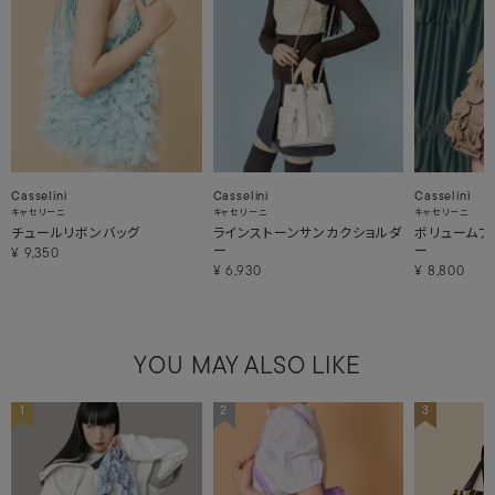
Casselini
Casselini
Casselini
キャセリーニ
キャセリーニ
キャセリーニ
チュールリボンバッグ
ラインストーンサンカクショルダ
ボリュームフ
ー
ー
¥
9,350
¥
6,930
¥
8,800
YOU MAY ALSO LIKE
1
2
3