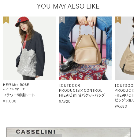
YOU MAY ALSO LIKE
1
2
3
【OUTDOOR
【OUTDOOR
HEY! Mrs ROSE
ヘイ！ミセスローズ
PRODUCTS×CONTROL
PRODUCTS
フラワー刺繍トート
FREAK】miniバケットバッグ
FREAK/CT
ビッグショル
¥11,000
¥7,920
¥9,680