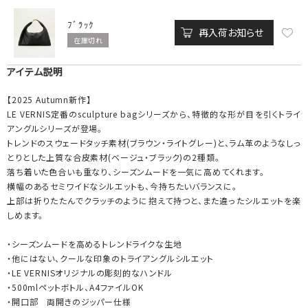
ﾌﾞﾗｯｸ
再入荷お知らせ
在庫切れ
アイテム説明
【2025 Autumn新作】
LE VERNIS定番のsculpture bagシリーズから、特徴的な形が目を引くトライ
アングルシリーズが登場。
トレンドのスウェードタッチ素材(ブラウン・ライトグレー)と、ラム革のようなしっ
とりとした上質な合皮素材(ベージュ・ブラック)の2種類。
落ち着いた色合いも重なり、シーズンムードを一気に高めてくれます。
横幅のあるセミワイドなシルエットも、今持ちたいバランスに。
上部は折りたたんでクラッチのように抱えて持つと、また違ったシルエットを楽
しめます。
・シーズンムードを高めるトレンドライクな生地
・他にはない、クールな印象のトライアングルシルエット
・LE VERNISオリジナルの彫刻的なハンドル
・500mlペットボトル、A4ファイルOK
・開口部 両開きのジッパー仕様