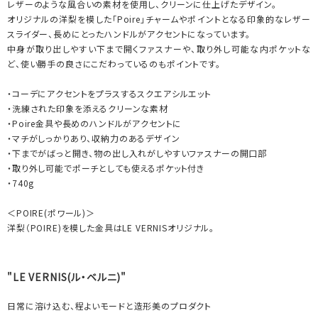
レザーのような風合いの素材を使用し、クリーンに仕上げたデザイン。
オリジナルの洋梨を模した「Poire」チャームやポイントとなる印象的なレザー
スライダー、長めにとったハンドルがアクセントになっています。
中身が取り出しやすい下まで開くファスナーや、取り外し可能な内ポケットな
ど、使い勝手の良さにこだわっているのもポイントです。
・コーデにアクセントをプラスするスクエアシルエット
・洗練された印象を添えるクリーンな素材
・Poire金具や長めのハンドルがアクセントに
・マチがしっかりあり、収納力のあるデザイン
・下までがばっと開き、物の出し入れがしやすいファスナーの開口部
・取り外し可能でポーチとしても使えるポケット付き
・740g
＜POIRE(ポワール)＞
洋梨（POIRE)を模した金具はLE VERNISオリジナル。
"LE VERNIS(ル・ベルニ)"
日常に溶け込む、程よいモードと造形美のプロダクト