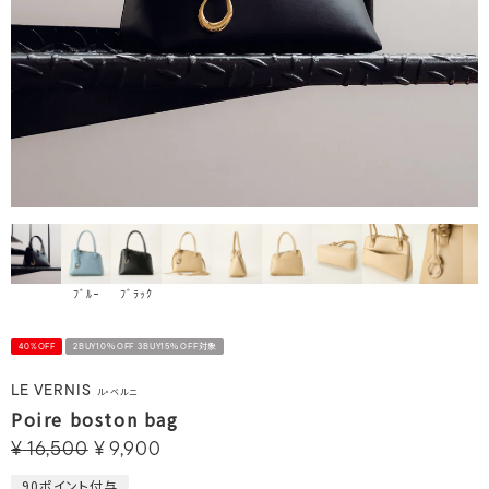
ﾌﾞﾙｰ
ﾌﾞﾗｯｸ
40%OFF
2BUY10％OFF 3BUY15％OFF対象
LE VERNIS
ル・ベルニ
Poire boston bag
¥
16,500
¥
9,900
90
ポイント付与