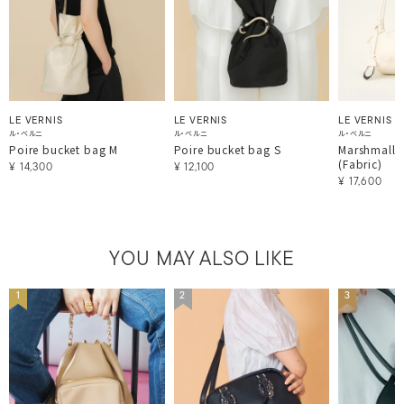
LE VERNIS
LE VERNIS
LE VERNIS
ル・ベルニ
ル・ベルニ
ル・ベルニ
Poire bucket bag M
Poire bucket bag S
Marshmallo
(Fabric)
¥
14,300
¥
12,100
¥
17,600
YOU MAY ALSO LIKE
1
2
3