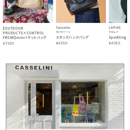
【OUTDOOR
Casselini
LAPUIS
PRODUCTS×CONTROL
キャセリーニ
ラピュイ
スタッズハンドバッグ
Sparkling m
FREAK】miniバケットバッグ
¥4,950
¥4,950
¥7,920