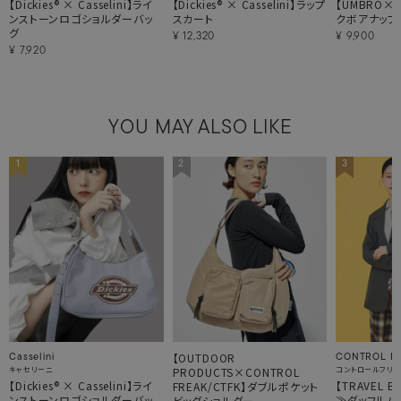
【Dickies® × Casselini】ライ
【Dickies® × Casselini】ラップ
【UMBRO× C
ンストーンロゴショルダーバッ
スカート
クボアナップ
グ
¥
12,320
¥
9,900
¥
7,920
YOU MAY ALSO LIKE
1
2
3
【OUTDOOR
Casselini
CONTROL FR
キャセリーニ
PRODUCTS×CONTROL
コントロールフリ
【Dickies® × Casselini】ライ
【TRAVEL B
FREAK/CTFK】ダブルポケット
ンストーンロゴショルダーバッ
≫ダッフルバ
ビッグショルダー