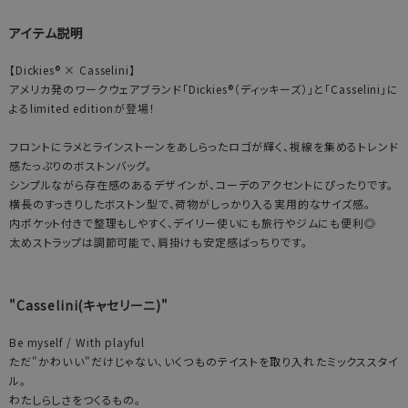
アイテム説明
【Dickies® × Casselini】
アメリカ発のワークウェアブランド「Dickies®（ディッキーズ）」と「Casselini」に
よるlimited editionが登場！
フロントにラメとラインストーンをあしらったロゴが輝く、視線を集めるトレンド
感たっぷりのボストンバッグ。
シンプルながら存在感のあるデザインが、コーデのアクセントにぴったりです。
横長のすっきりしたボストン型で、荷物がしっかり入る実用的なサイズ感。
内ポケット付きで整理もしやすく、デイリー使いにも旅行やジムにも便利◎
太めストラップは調節可能で、肩掛けも安定感ばっちりです。
"Casselini(キャセリーニ)"
Be myself / With playful
ただ"かわいい"だけじゃない、いくつものテイストを取り入れたミックススタイ
ル。
わたしらしさをつくるもの。