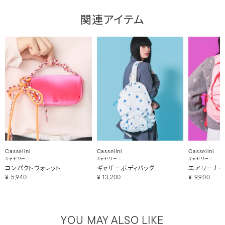
関連アイテム
Casselini
Casselini
Casselini
キャセリーニ
キャセリーニ
キャセリーニ
コンパクトウォレット
ギャザーボディバッグ
エアリーナイ
¥
5,940
¥
13,200
¥
9,900
YOU MAY ALSO LIKE