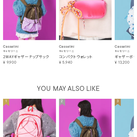
Casselini
Casselini
Casselini
キャセリーニ
キャセリーニ
キャセリーニ
2WAYギャザーナップサック
コンパクトウォレット
ギャザーボデ
¥
9,900
¥
5,940
¥
13,200
YOU MAY ALSO LIKE
1
2
3