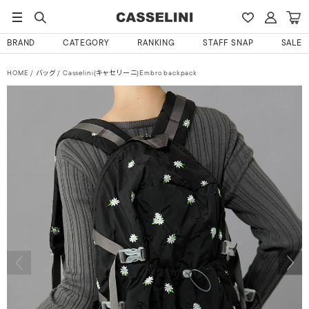
BRAND
CATEGORY
RANKING
STAFF SNAP
SALE
HOME
バッグ
Casselini(キャセリーニ)Embro backpack