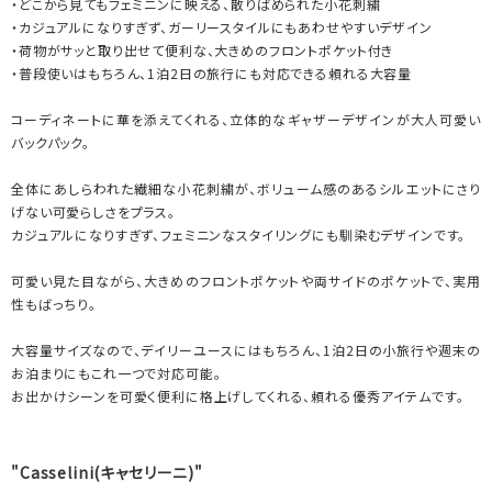
・どこから見てもフェミニンに映える、散りばめられた小花刺繍
・カジュアルになりすぎず、ガーリースタイルにもあわせやすいデザイン
・荷物がサッと取り出せて便利な、大きめのフロントポケット付き
・普段使いはもちろん、1泊2日の旅行にも対応できる頼れる大容量
コーディネートに華を添えてくれる、立体的なギャザーデザインが大人可愛い
バックパック。
全体にあしらわれた繊細な小花刺繍が、ボリューム感のあるシルエットにさり
げない可愛らしさをプラス。
カジュアルになりすぎず、フェミニンなスタイリングにも馴染むデザインです。
可愛い見た目ながら、大きめのフロントポケットや両サイドのポケットで、実用
性もばっちり。
大容量サイズなので、デイリーユースにはもちろん、1泊2日の小旅行や週末の
お泊まりにもこれ一つで対応可能。
お出かけシーンを可愛く便利に格上げしてくれる、頼れる優秀アイテムです。
"Casselini(キャセリーニ)"