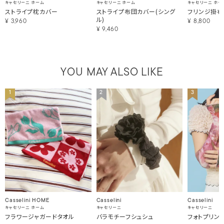
キャセリーニ ホーム
キャセリーニ ホーム
キャセリーニ ホー
ストライプ枕カバー
ストライプ布団カバー(シング
フリンジ掛布
ル)
¥
3,960
¥
8,800
¥
9,460
YOU MAY ALSO LIKE
1
2
3
Casselini HOME
Casselini
Casselini
キャセリーニ ホーム
キャセリーニ
キャセリーニ
フラワージャガードタオル
バラモチーフシュシュ
フォトプリン