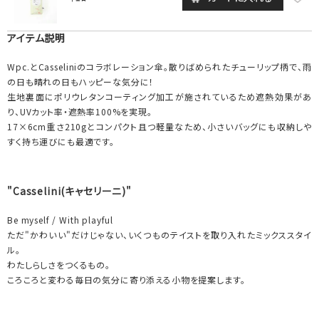
アイテム説明
Wpc.とCasseliniのコラボレーション傘。散りばめられたチューリップ柄で、雨
の日も晴れの日もハッピーな気分に！
生地裏面にポリウレタンコーティング加工が施されているため遮熱効果があ
り、UVカット率・遮熱率100%を実現。
17×6cm重さ210gとコンパクト且つ軽量なため、小さいバッグにも収納しや
すく持ち運びにも最適です。
"Casselini(キャセリーニ)"
Be myself / With playful
ただ"かわいい"だけじゃない、いくつものテイストを取り入れたミックススタイ
ル。
わたしらしさをつくるもの。
ころころと変わる毎日の気分に寄り添える小物を提案します。