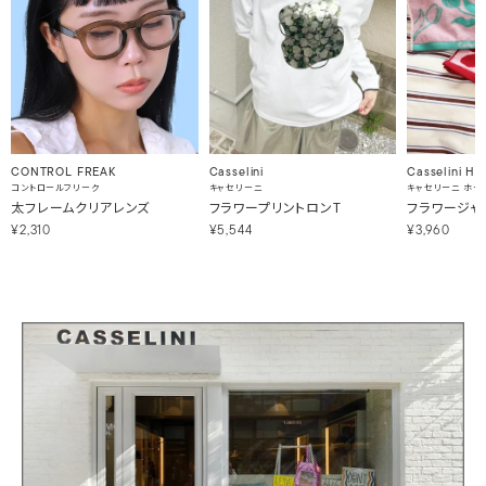
Casselini
Casselini H
CONTROL FREAK
キャセリーニ
キャセリーニ ホー
コントロールフリーク
フラワープリントロンT
フラワージャ
太フレームクリアレンズ
¥5,544
¥3,960
¥2,310