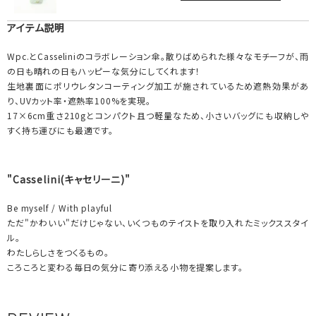
アイテム説明
Wpc.とCasseliniのコラボレーション傘。散りばめられた様々なモチーフが、雨
の日も晴れの日もハッピーな気分にしてくれます！
生地裏面にポリウレタンコーティング加工が施されているため遮熱効果があ
り、UVカット率・遮熱率100%を実現。
17×6cm重さ210gとコンパクト且つ軽量なため、小さいバッグにも収納しや
すく持ち運びにも最適です。
"Casselini(キャセリーニ)"
Be myself / With playful
ただ"かわいい"だけじゃない、いくつものテイストを取り入れたミックススタイ
ル。
わたしらしさをつくるもの。
ころころと変わる毎日の気分に寄り添える小物を提案します。