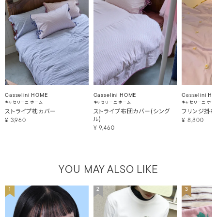
Casselini HOME
Casselini HOME
Casselini H
キャセリーニ ホーム
キャセリーニ ホーム
キャセリーニ ホー
ストライプ枕カバー
ストライプ布団カバー(シング
フリンジ掛布
ル)
¥
3,960
¥
8,800
¥
9,460
YOU MAY ALSO LIKE
1
2
3