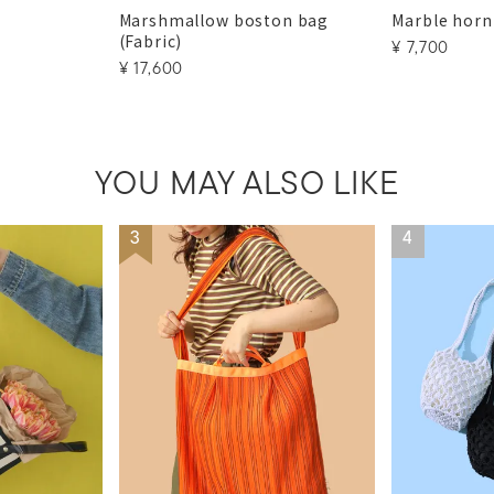
Marshmallow boston bag
Marble horn
(Fabric)
¥
7,700
¥
17,600
YOU MAY ALSO LIKE
3
4