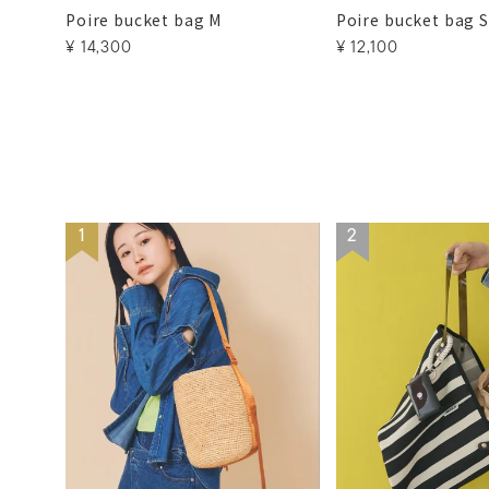
Poire bucket bag M
Poire bucket bag S
¥
14,300
¥
12,100
1
2