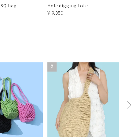
 SQ bag
Hole digging tote
Hole 
¥
9,350
¥
8,2
5
6