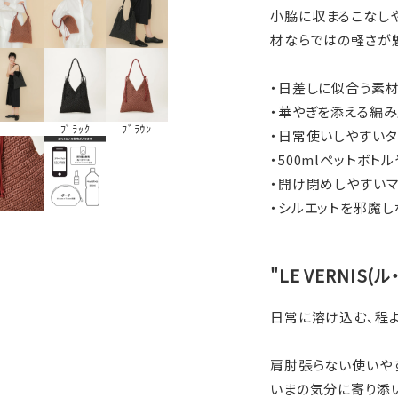
小脇に収まるこなし
材ならではの軽さが
・日差しに似合う素材
・華やぎを添える編
ﾌﾞﾗｯｸ
ﾌﾞﾗｳﾝ
・日常使いしやすい
・500mlペットボ
・開け閉めしやすい
・シルエットを邪魔
"LE VERNIS(
日常に溶け込む、程
肩肘張らない使いや
いまの気分に寄り添