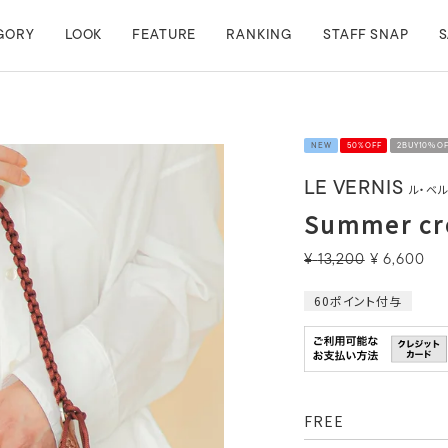
GORY
LOOK
FEATURE
RANKING
STAFF SNAP
S
NEW
50%OFF
2BUY10％O
LE VERNIS
ル・ベ
Summer cr
¥
13,200
¥
6,600
60
ポイント付与
FREE