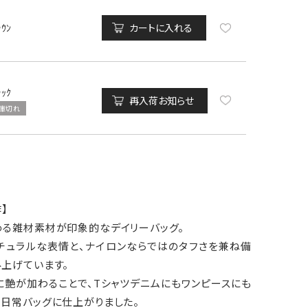
ﾗｳﾝ
カートに入れる
ﾗｯｸ
再入荷お知らせ
庫切れ
作】
める雑材素材が印象的なデイリーバッグ。
チュラルな表情と、ナイロンならではのタフさを兼ね備
上げています。
に艶が加わることで、Tシャツデニムにもワンピースにも
る日常バッグに仕上がりました。