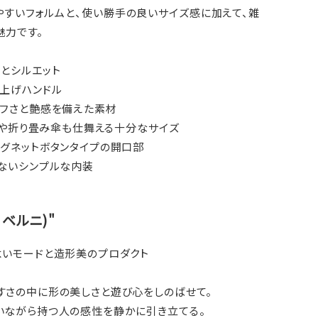
やすいフォルムと、使い勝手の良いサイズ感に加えて、雑
魅力です。
とシルエット
み上げハンドル
タフさと艶感を備えた素材
トルや折り畳み傘も仕舞える十分なサイズ
マグネットボタンタイプの開口部
しないシンプルな内装
ル・ベルニ)"
よいモードと造形美のプロダクト
すさの中に形の美しさと遊び心をしのばせて。
いながら持つ人の感性を静かに引き立てる。