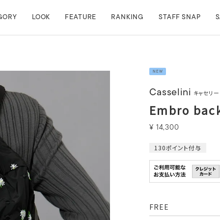
GORY
LOOK
FEATURE
RANKING
STAFF SNAP
S
NEW
Casselini
キャセリー
Embro bac
¥
14,300
130
ポイント付与
FREE