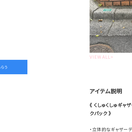
VIEW ALL>
アイテム説明
《 くしゅくしゅギ
クパック 》
・立体的なギャザー