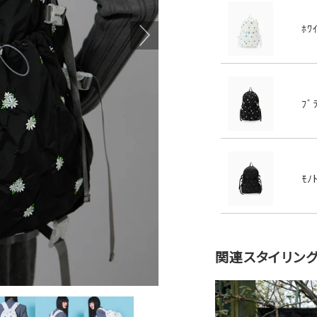
ﾎﾜ
ﾌﾞ
ﾓﾉ
関連スタイリン