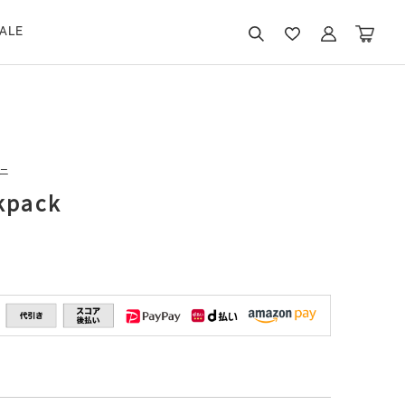
ALE
ニ
kpack