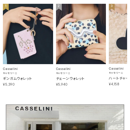
1
2
3
Casselini
Casselini
Casselini
キャセリーニ
キャセリーニ
キャセリーニ
ハートチャー
ギンガムウォレット
チェーンウォレット
¥4,158
¥5,390
¥5,940