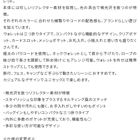
レット。
本体には珍しいリフレクター素材を採用し、光の具合で微光沢を放つのが特
徴。
それぞれのカラーに合わせた縁取りやコードの配色感も、ブランドらしい遊び
を加えています。
ウォレットは三つ折りタイプで、コンパクトながら機能的なデザイン。クリアポケ
ット、カードスロット、メッシュポケット、お札入れ、小銭入れと使い方も盛りだく
さんです。
極太のパラコードを使用し、ネックウォレットとして首から下げたり、ロープの
結び目で長さを調節して斜め掛けにもアレンジ可能。ウォレットを外せば携帯
ストラップとしても使用できます。
旅行、フェス、キャンプなど手ぶらで動きたいシーンにおすすめです。
カジュアルなデザインでユニセックスで楽しめます。
・微光沢を放つリフレクター素材が特徴
・スタイリッシュな印象をプラスするキルティング風のステッチ
・多少の雨や汚れにも強く、お手入れがしやすいのもポイント
・バッグインもしやすいコンパクトな三つ折りタイプ
・内外に多数のポケットが充実しており、機能性も○
・多彩な使い方が可能なデザイン
※仕様の変更点※