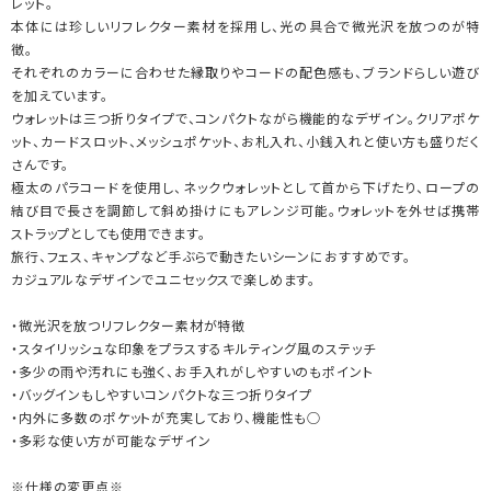
レット。
本体には珍しいリフレクター素材を採用し、光の具合で微光沢を放つのが特
徴。
それぞれのカラーに合わせた縁取りやコードの配色感も、ブランドらしい遊び
を加えています。
ウォレットは三つ折りタイプで、コンパクトながら機能的なデザイン。クリアポケ
ット、カードスロット、メッシュポケット、お札入れ、小銭入れと使い方も盛りだく
さんです。
極太のパラコードを使用し、ネックウォレットとして首から下げたり、ロープの
結び目で長さを調節して斜め掛けにもアレンジ可能。ウォレットを外せば携帯
ストラップとしても使用できます。
旅行、フェス、キャンプなど手ぶらで動きたいシーンにおすすめです。
カジュアルなデザインでユニセックスで楽しめます。
・微光沢を放つリフレクター素材が特徴
・スタイリッシュな印象をプラスするキルティング風のステッチ
・多少の雨や汚れにも強く、お手入れがしやすいのもポイント
・バッグインもしやすいコンパクトな三つ折りタイプ
・内外に多数のポケットが充実しており、機能性も○
・多彩な使い方が可能なデザイン
※仕様の変更点※