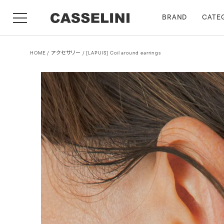
BRAND
CATE
HOME
アクセサリー
[LAPUIS] Coil around earrings