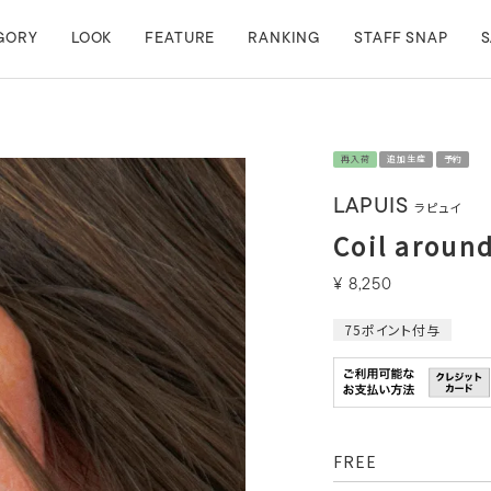
GORY
LOOK
FEATURE
RANKING
STAFF SNAP
S
再入荷
追加生産
予約
LAPUIS
ラピュイ
Coil around
¥
8,250
75
ポイント付与
FREE