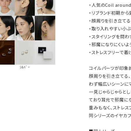
・人気のCoil aro
・リブランド初期から
・顔周りを引き立て
・取り入れやすい小
・スタイリングを問わ
・邪魔になりにくいよ
・ストレスフリーで
ｼﾙﾊﾞｰ
コイルパーツが印象
顔周りを引き立てる
わず幅広いシーンにマ
一見じゃらじゃらと
ており耳元で邪魔に
重みもなく、ストレス
同シリーズのイヤカ