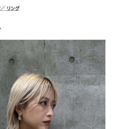
フ
／
リング
グ