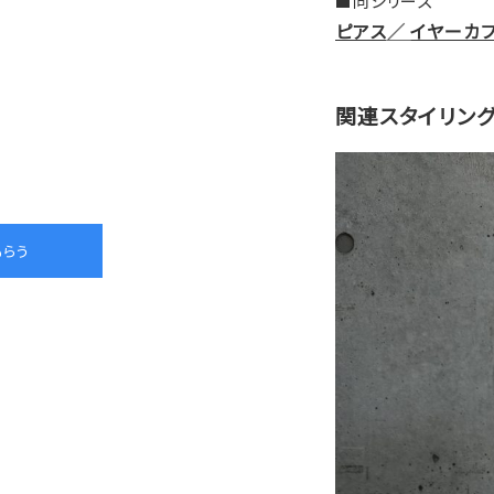
■同シリーズ
ピアス
／
イヤーカ
関連スタイリン