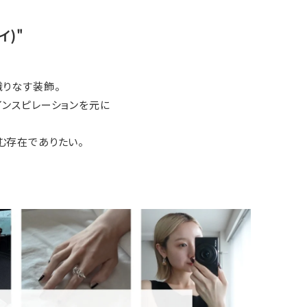
イ)"
織りなす装飾。
インスピレーションを元に
む存在でありたい。